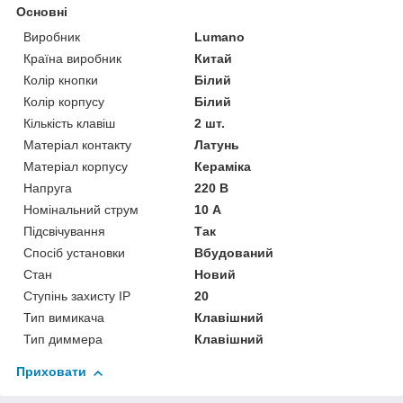
Основні
Виробник
Lumano
Країна виробник
Китай
Колір кнопки
Білий
Колір корпусу
Білий
Кількість клавіш
2 шт.
Матеріал контакту
Латунь
Матеріал корпусу
Кераміка
Напруга
220 В
Номінальний струм
10 А
Підсвічування
Так
Спосіб установки
Вбудований
Стан
Новий
Ступінь захисту IP
20
Тип вимикача
Клавішний
Тип диммера
Клавішний
Приховати