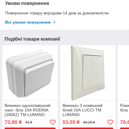
Умови повернення
Повернення товару впродовж 14 днів за домовленістю
Всі умови повернення
Подібні товари компанії
Вимикач одноклавішний
Вимикач 3 клавішний
Рамк
накл. біла 10А RODINA
білий 10А LUCCI ТМ
біл
(18062) ТМ LUMANO
LUMANO
72,80
53,55
78,
₴
₴
91 ₴
89,25 ₴