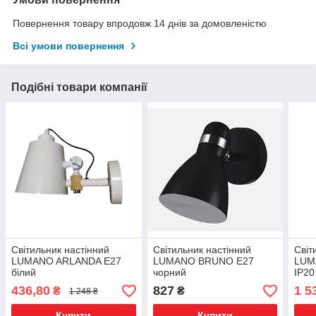
Повернення товару впродовж 14 днів за домовленістю
Всі умови повернення
Подібні товари компанії
Світильник настінний
Світильник настінний
Світ
LUMANO ARLANDA Е27
LUMANO BRUNO Е27
LUM
білий
чорний
IP20
436,80
827
1 5
₴
₴
1 248 ₴
Купити
Купити