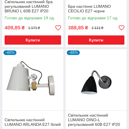
Світильник настінний бра
регульований LUMANO
Бра настінне LUMANO
BRUNO L 60В Е27 IP20
CECILIO Е27 чорне
чорний
Готово до відправки 19 од.
Готово до відправки 17 од.
409,85
388,85
₴
₴
1 171 ₴
1 111 ₴
Купити
Купити
–65%
–65%
Світильник настінний
Світильник настінний
LUMANO DINO-L
LUMANO ARLANDA Е27 білий
регульований 60В Е27 IP20