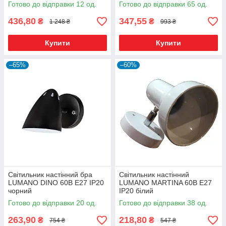
чорний
Готово до відправки 12 од.
Готово до відправки 65 од.
436,80
347,55
₴
₴
1 248 ₴
993 ₴
Купити
Купити
–65%
–60%
Світильник настінний бра
Світильник настінний
LUMANO DINO 60В Е27 IP20
LUMANO MARTINA 60В Е27
чорний
IP20 білий
Готово до відправки 20 од.
Готово до відправки 38 од.
263,90
218,80
₴
₴
754 ₴
547 ₴