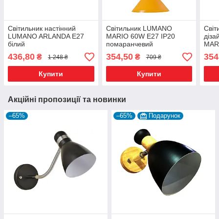
Світильник настінний
Світильник LUMANO
Світ
LUMANO ARLANDA Е27
MARIO 60W E27 IP20
діз
білий
помаранчевий
MAR
IP20
436,80
354,50
354
₴
₴
1 248 ₴
709 ₴
Купити
Купити
Акційні пропозиції та новинки
–65%
–65%
Подарунок