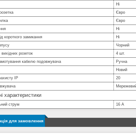
Ні
розетка
Євро
илка
Євро
ння
Ні
ід короткого замикання
Ні
рпусу
Чорний
ь вихідних розеток
4 шт.
намотування кабелю подовжувача
Ручна
Новий
захисту IP
20
овжувача
Мережевий
ні характеристики
ьний струм
16 А
ція для замовлення