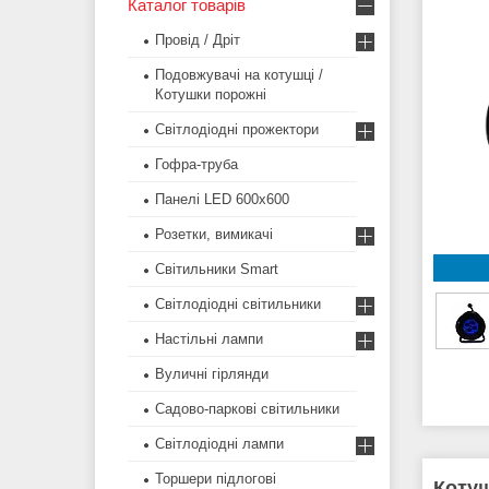
Каталог товарів
Провід / Дріт
Подовжувачі на котушці /
Котушки порожні
Світлодіодні прожектори
Гофра-труба
Панелі LED 600х600
Розетки, вимикачі
Світильники Smart
Світлодіодні світильники
Настільні лампи
Вуличні гірлянди
Садово-паркові світильники
Світлодіодні лампи
Торшери підлогові
Котуш