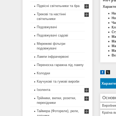
Підвісні світильники та бра
Характ
На
Трекові та настінні
Но
світильники
Ча
Подовжувачі
Кл
Ст
Подовжувачі садові
Ма
Ма
Мережеві фільтри
Ма
подовжувачі
Ма
Вх
Лампи інфрачервоні
Переноска гаражна під лампу
Колодки
Каучукові та гумові вироби
Характ
Ізолента
Основ
Трійники, вилки, розетки,
перехідники
Виробни
Таймера (Фотореле), реле,
Країна в
датчики