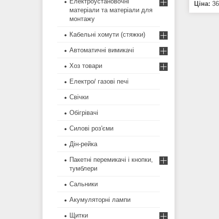
Електроустановочні
Ціна:
36
матеріали та матеріали для
монтажу
Кабельні хомути (стяжки)
Автоматичні вимикачі
Хоз товари
Електро/ газові печі
Свічки
Обігрівачі
Силові роз'єми
Дін-рейка
Пакетні перемикачі і кнопки,
тумблери
Сальники
Акумуляторні лампи
Щитки