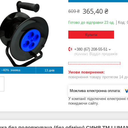
365,40 ₴
609 ₴
Готово до відправки 23 од.
Код:
Купити
+380 (67) 208-55-51
Відділ продажів
Kyivstar
–40%
13 днів
повернення товару протягом 14 д
У компанії підключені електронні
покидаючи сайту.
ка без подовжувача (без обміну) СИНЯ ТМ LUMA