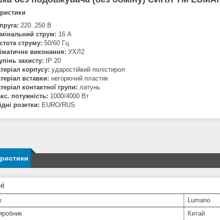
еристики
пруга:
220..250 В
мінальний струм:
16 А
стота струму:
50/60 Гц
іматичне виконання:
УХЛ2
упінь захисту:
IP 20
теріал корпусу:
ударостійкий полістирол
теріал вставки:
негорючий пластик
теріал контактної групи:
латунь
кс. потужність:
1000/4000 Вт
ідні розетки:
EURO/RUS
еристики
ні
к
Lumano
иробник
Китай