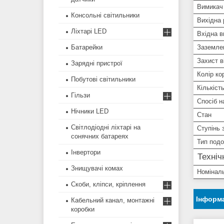
Вимикач
Консольні світильники
Вихідна 
Ліхтарі LED
Вхідна в
Заземле
Батарейки
Захист в
Зарядні пристрої
Колір ко
Побутові світильники
Кількіст
Гільзи
Спосіб 
Нічники LED
Стан
Світлодіодні ліхтарі на
Ступінь 
сонячних батареях
Тип под
Інвертори
Техніч
Знищувачі комах
Номінал
Скоби, кліпси, кріплення
Інформа
Кабельний канал, монтажні
коробки