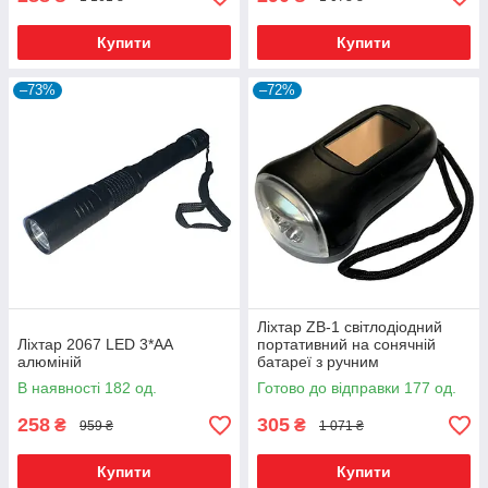
Купити
Купити
–73%
–72%
Ліхтар ZB-1 світлодіодний
Ліхтар 2067 LED 3*AA
портативний на сонячній
алюміній
батареї з ручним
натисканням
В наявності 182 од.
Готово до відправки 177 од.
258
305
₴
₴
959 ₴
1 071 ₴
Купити
Купити