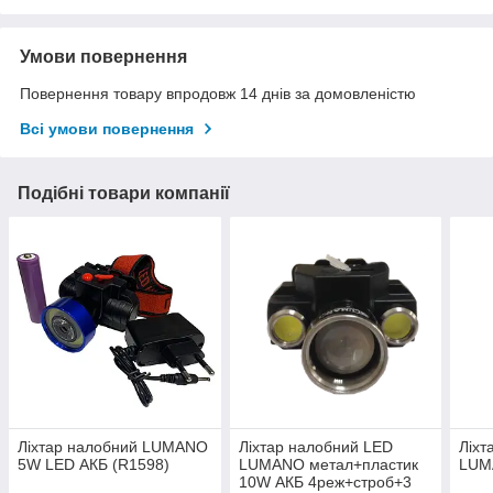
Умови повернення
Повернення товару впродовж 14 днів за домовленістю
Всі умови повернення
Подібні товари компанії
Ліхтар налобний LUMANO
Ліхтар налобний LED
Ліхт
5W LED АКБ (R1598)
LUMANO метал+пластик
LUMA
10W АКБ 4реж+строб+3