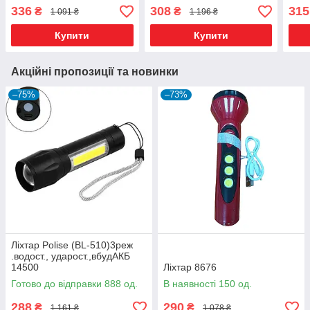
лінзи,Zoom+плас.бокс
336
308
315
₴
₴
1 091 ₴
1 196 ₴
(R601)
Купити
Купити
Акційні пропозиції та новинки
–75%
–73%
Ліхтар Polise (BL-510)3реж
.водост., ударост.,вбудАКБ
14500
Ліхтар 8676
Готово до відправки 888 од.
В наявності 150 од.
288
290
₴
₴
1 161 ₴
1 078 ₴