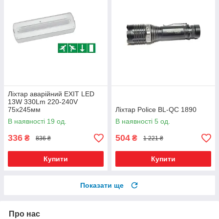
Ліхтар аварійний EXIT LED
13W 330Lm 220-240V
75х245мм
Ліхтар Police BL-QC 1890
В наявності 19 од.
В наявності 5 од.
336
504
₴
₴
836 ₴
1 221 ₴
Купити
Купити
Показати ще
Про нас