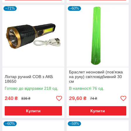
–71%
–60%
Браслет неоновий (пов'язка
Ліхтар ручний COB з АКБ
на руку) світловідбивний 30
18650
см
Готово до відправки 218 од.
В наявності 76 од.
240
29,60
₴
₴
836 ₴
74 ₴
Купити
Купити
–60%
–59%