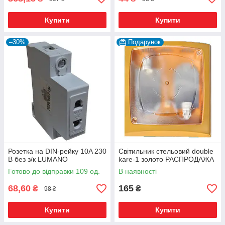
Купити
Купити
–30%
Подарунок
Розетка на DIN-рейку 10A 230
Світильник стельовий double
В без з/к LUMANO
kare-1 золото РАСПРОДАЖА
Готово до відправки 109 од.
В наявності
68,60
165
₴
₴
98 ₴
Купити
Купити