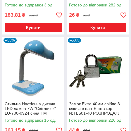
Готово до відправки 3 од.
Готово до відправки 282 од.
183,81
26
₴
₴
557 ₴
61 ₴
Купити
Купити
–55%
–50%
Стильна Настільна дитяча
Замок Extra 40мм срібло 3
LED лампа 7W "Світлячок"
ключа в пач. 6 штв кор
LU-700-0924 синя TM
№ТLS01-40 РОЗПРОДАЖ
LUMANO 12м.гар.
Готово до відправки 16 од.
Готово до відправки 226 од.
363,15
44
₴
₴
807 ₴
88 ₴