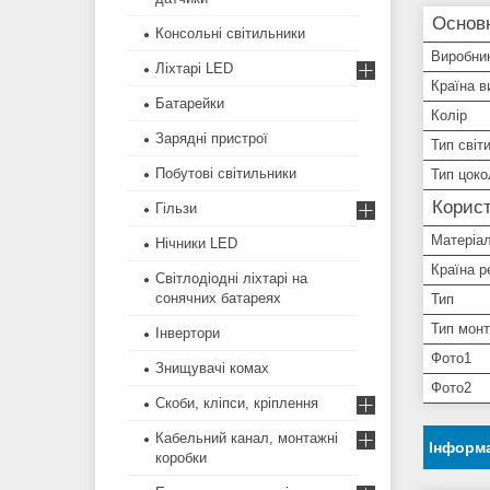
Основн
Консольні світильники
Виробни
Ліхтарі LED
Країна в
Батарейки
Колір
Зарядні пристрої
Тип світ
Побутові світильники
Тип цоко
Корист
Гільзи
Матеріал
Нічники LED
Країна р
Світлодіодні ліхтарі на
сонячних батареях
Тип
Тип мон
Інвертори
Фото1
Знищувачі комах
Фото2
Скоби, кліпси, кріплення
Кабельний канал, монтажні
Інформа
коробки