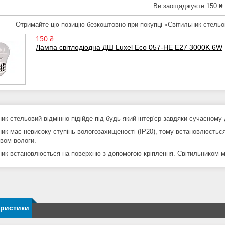
Ви заощаджуєте 150 ₴
Отримайте цю позицію безкоштовно при покупці «Світильник стел
150 ₴
Лампа світлодіодна ДШ Luxel Eco 057-HE E27 3000K 6W
ик стельовий відмінно підійде під будь-який інтер'єр завдяки сучасному 
ник має невисоку ступінь вологозахищеності (IP20), тому встановлюється
ивом вологи.
ник встановлюється на поверхню з допомогою кріплення. Світильником мож
еристики