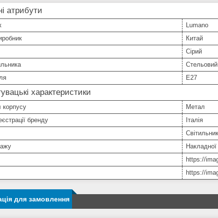
і атрибути
к
Lumano
иробник
Китай
Сірий
ильника
Стельовий
ля
E27
увацькі характеристики
 корпусу
Метал
еєстрації бренду
Італія
Світильни
тажу
Накладної
https://im
https://im
ція для замовлення