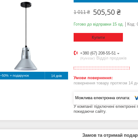
505,50 ₴
1 011 ₴
Готово до відправки 15 од.
Код:
Купити
+380 (67) 208-55-51
Відділ продажів
Kyivstar
–50%
14 днів
повернення товару протягом 14 д
У компанії підключені електронні
покидаючи сайту.
Замов та отримай пода