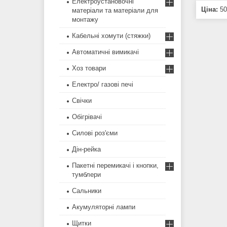
Електроустановочні
Ціна:
50
матеріали та матеріали для
монтажу
Кабельні хомути (стяжки)
Автоматичні вимикачі
Хоз товари
Електро/ газові печі
Свічки
Обігрівачі
Силові роз'єми
Дін-рейка
Пакетні перемикачі і кнопки,
тумблери
Сальники
Акумуляторні лампи
Щитки