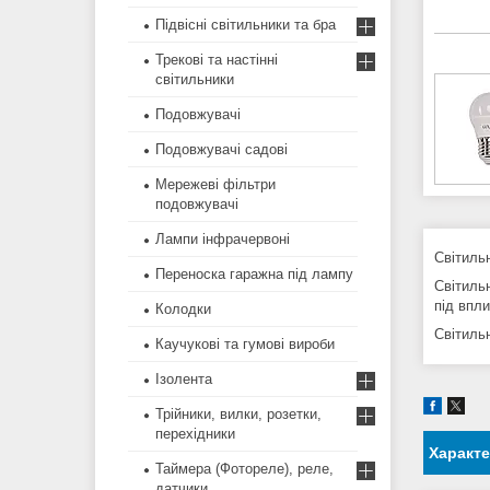
Підвісні світильники та бра
Трекові та настінні
світильники
Подовжувачі
Подовжувачі садові
Мережеві фільтри
подовжувачі
Лампи інфрачервоні
Світильн
Переноска гаражна під лампу
Світиль
під впл
Колодки
Світиль
Каучукові та гумові вироби
Ізолента
Трійники, вилки, розетки,
перехідники
Характ
Таймера (Фотореле), реле,
датчики