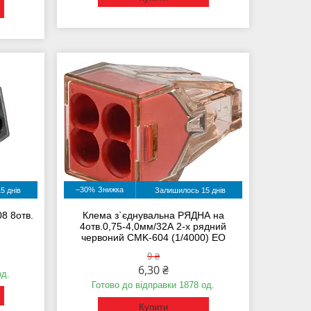
–30%
5 днів
Залишилось 15 днів
8 8отв.
Клема з`єднувальна РЯДНА на
4отв.0,75-4,0мм/32А 2-х рядний
червоний CMK-604 (1/4000) ЕО
9 ₴
6,30 ₴
од.
Готово до відправки 1878 од.
Купити