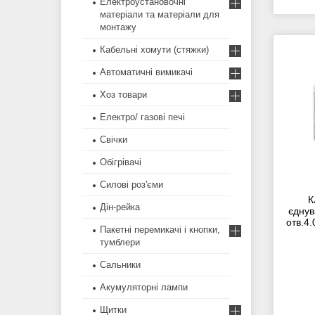
Електроустановочні
матеріали та матеріали для
монтажу
Кабельні хомути (стяжки)
Автоматичні вимикачі
Хоз товари
Електро/ газові печі
Свічки
Обігрівачі
Силові роз'єми
К
Дін-рейка
єднув
отв.4
Пакетні перемикачі і кнопки,
тумблери
Сальники
Акумуляторні лампи
Щитки