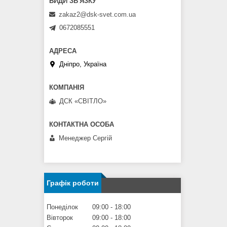
zakaz2@dsk-svet.com.ua
0672085551
Дніпро, Україна
ДСК «СВІТЛО»
Менеджер Сергій
Графік роботи
Понеділок
09:00
18:00
Вівторок
09:00
18:00