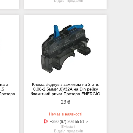
Відділ продажів
на з
Клема з'єднув.з зажимом на 2 отв.
2,5
0,08-2,5мм(4,0)/32А на Din рейку
 Прозора
блакитний ричаг Прозора ENERGIO
23 ₴
Немає в наявності
+380 (67) 208-55-51
Kyivstar
Відділ продажів