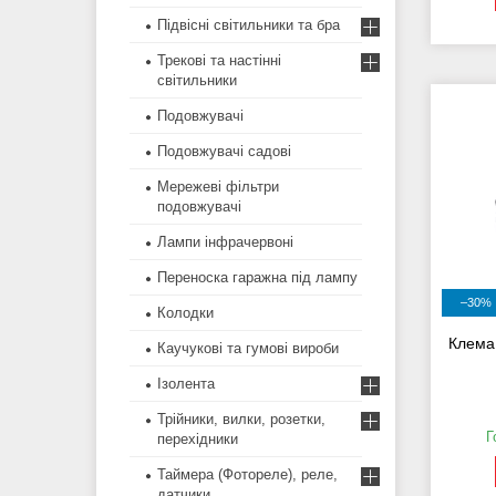
Підвісні світильники та бра
Трекові та настінні
світильники
Подовжувачі
Подовжувачі садові
Мережеві фільтри
подовжувачі
Лампи інфрачервоні
Переноска гаражна під лампу
–30%
Колодки
Клема
Каучукові та гумові вироби
Ізолента
Трійники, вилки, розетки,
Г
перехідники
Таймера (Фотореле), реле,
датчики