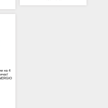
ом на 4
ичаг/
ENERGIO