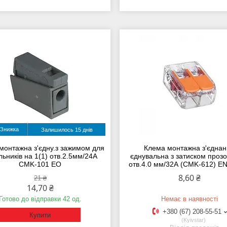
Залишилось 15 днів
монтажна з'єдну.з зажимом для
Клема монтажна з'єдна
льників на 1(1) отв.2.5мм/24А
єднувальна з затиском прозо
CMK-101 ЕО
отв.4.0 мм/32А (CMK-612) 
8,60 ₴
21 ₴
14,70 ₴
Готово до відправки 42 од.
Немає в наявності
+380 (67) 208-55-51
Купити
Kyivstar