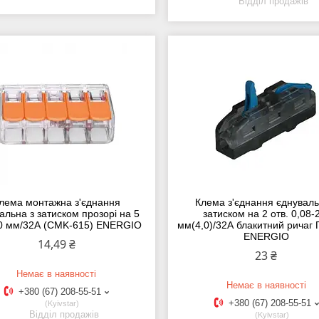
Відділ продажів
лема монтажна з'єднання
Клема з'єднання єднуваль
альна з затиском прозорі на 5
затиском на 2 отв. 0,08-
.0 мм/32А (CMK-615) ENERGIO
мм(4,0)/32А блакитний ричаг
ENERGIO
14,49 ₴
23 ₴
Немає в наявності
Немає в наявності
+380 (67) 208-55-51
+380 (67) 208-55-51
Kyivstar
Відділ продажів
Kyivstar