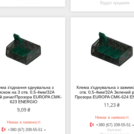
Відділ продажів
ема з'єднання єднувальна з
Клема з'єднувальна з зажим
иском на 3 отв. 0,5-4мм/32А
отв. 0,5-4мм/32А Зелений р
й ричаг/Прозора EUROPA CMK-
Прозора EUROPA CMK-624 
623 ENERGIO
11,23 ₴
9,09 ₴
Немає в наявності
Немає в наявності
+380 (67) 208-55-51
+380 (67) 208-55-51
Kyivstar