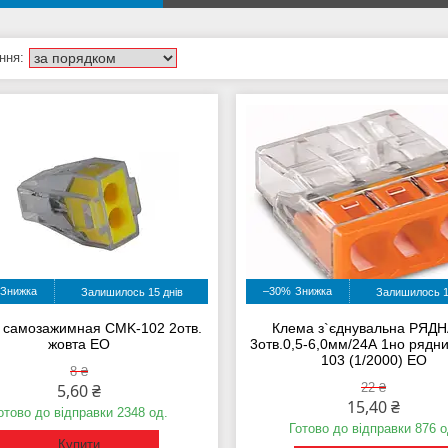
–30%
Залишилось 15 днів
Залишилось 1
 самозажимная CMK-102 2отв.
Клема з`єднувальна РЯДН
жовта ЕО
3отв.0,5-6,0мм/24А 1но рядн
103 (1/2000) ЕО
8 ₴
5,60 ₴
22 ₴
15,40 ₴
отово до відправки 2348 од.
Готово до відправки 876 о
Купити