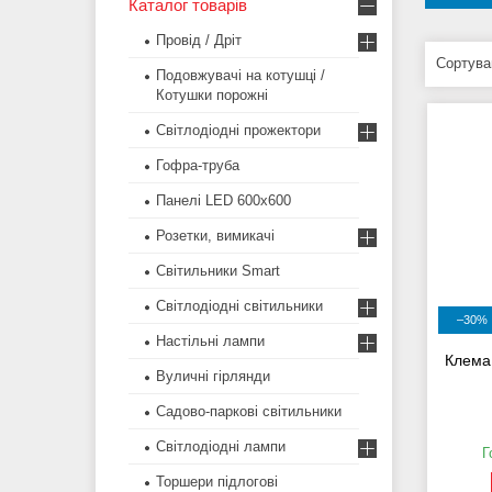
Каталог товарів
Провід / Дріт
Подовжувачі на котушці /
Котушки порожні
Світлодіодні прожектори
Гофра-труба
Панелі LED 600х600
Розетки, вимикачі
Світильники Smart
Світлодіодні світильники
–30%
Настільні лампи
Клема
Вуличні гірлянди
Садово-паркові світильники
Світлодіодні лампи
Г
Торшери підлогові