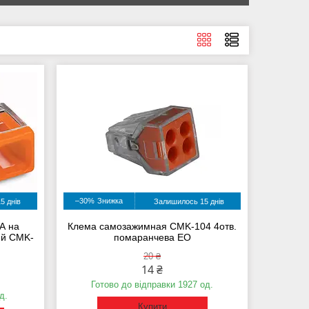
–30%
5 днів
Залишилось 15 днів
А на
Клема самозажимная CMK-104 4отв.
ий CMK-
помаранчева ЕО
20 ₴
14 ₴
Готово до відправки 1927 од.
д.
Купити