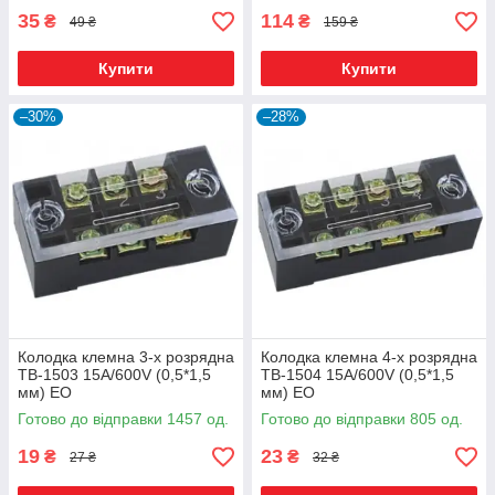
35
114
₴
₴
49 ₴
159 ₴
Купити
Купити
–30%
–28%
Колодка клемна 3-х розрядна
Колодка клемна 4-х розрядна
ТВ-1503 15А/600V (0,5*1,5
ТВ-1504 15А/600V (0,5*1,5
мм) EO
мм) ЕО
Готово до відправки 1457 од.
Готово до відправки 805 од.
19
23
₴
₴
27 ₴
32 ₴