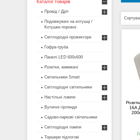
Каталог товарів
Провід / Дріт
Подовжувачі на котушці /
Котушки порожні
Світлодіодні прожектори
Гофра-труба
Панелі LED 600х600
Розетки, вимикачі
Світильники Smart
Світлодіодні світильники
Настільні лампи
Розетк
Вуличні гірлянди
16А 
200
Садово-паркові світильники
Світлодіодні лампи
Г
Торшери підлогові