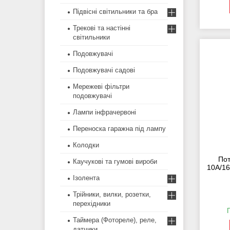
Підвісні світильники та бра
Трекові та настінні
світильники
Подовжувачі
Подовжувачі садові
Мережеві фільтри
подовжувачі
Лампи інфрачервоні
Переноска гаражна під лампу
Колодки
Пот
Каучукові та гумові вироби
10А/1
Ізолента
Трійники, вилки, розетки,
перехідники
Таймера (Фотореле), реле,
датчики