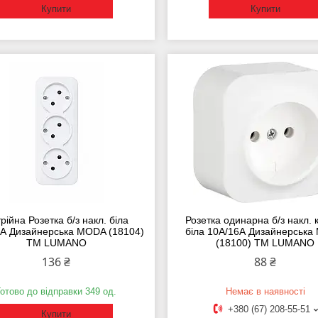
Купити
Купити
рійна Розетка б/з накл. біла
Розетка одинарна б/з накл. 
6А Дизайнерська MODA (18104)
біла 10А/16А Дизайнерськ
ТМ LUMANO
(18100) ТМ LUMANO
136 ₴
88 ₴
Готово до відправки 349 од.
Немає в наявності
+380 (67) 208-55-51
Купити