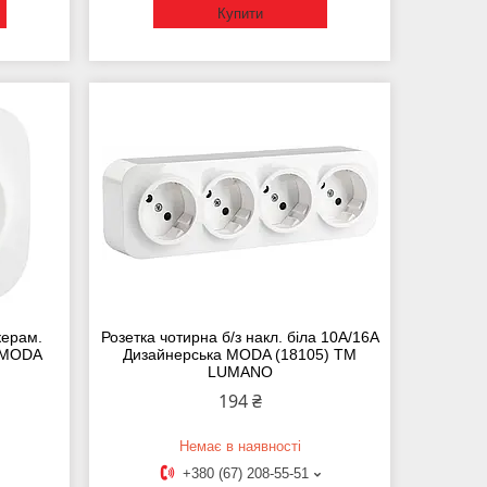
Купити
керам.
Розетка чотирна б/з накл. біла 10А/16А
а MODA
Дизайнерська MODA (18105) ТМ
LUMANO
194 ₴
Немає в наявності
+380 (67) 208-55-51