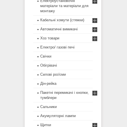
Електроустановочні
матеріали та матеріали для
монтажу
Кабельні хомути (стяжки)
Автоматичні вимикачі
Хоз товари
Електро/ газові печі
Свічки
Обігрівачі
Силові роз'єми
Дін-рейка
Пакетні перемикачі і кнопки,
тумблери
Сальники
Акумуляторні лампи
Щитки