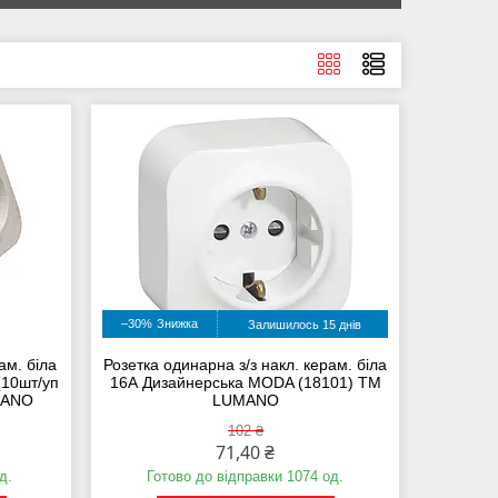
–30%
Залишилось 15 днів
ам. біла
Розетка одинарна з/з накл. керам. біла
(10шт/уп
16А Дизайнерська MODA (18101) ТМ
MANO
LUMANO
102 ₴
71,40 ₴
д.
Готово до відправки 1074 од.