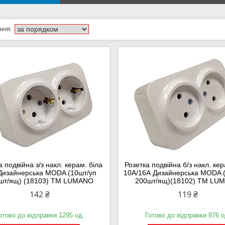
а подвійна з/з накл. керам. біла
Розетка подвійна б/з накл. кер
Дизайнерська MODA (10шт/уп
10А/16А Дизайнерська MODA 
шт/ящ) (18103) ТМ LUMANO
200шт/ящ)(18102) ТМ LU
142 ₴
119 ₴
отово до відправки 1295 од.
Готово до відправки 876 о