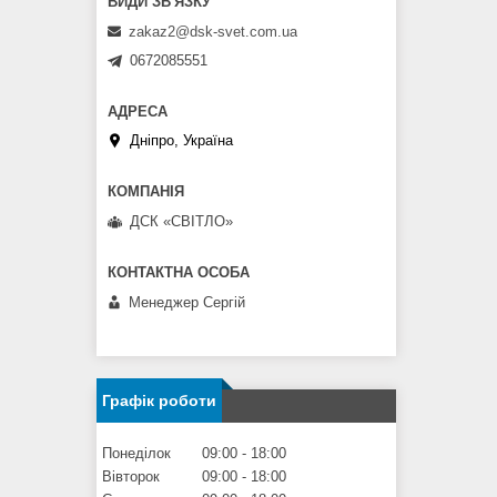
zakaz2@dsk-svet.com.ua
0672085551
Дніпро, Україна
ДСК «СВІТЛО»
Менеджер Сергій
Графік роботи
Понеділок
09:00
18:00
Вівторок
09:00
18:00